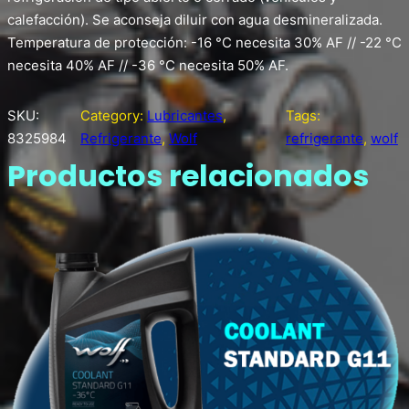
calefacción). Se aconseja diluir con agua desmineralizada.
Temperatura de protección: -16 °C necesita 30% AF // -22 °C
necesita 40% AF // -36 °C necesita 50% AF.
SKU:
Category:
Lubricantes
, 
Tags:
8325984
Refrigerante
, 
Wolf
refrigerante
, 
wolf
Productos relacionados