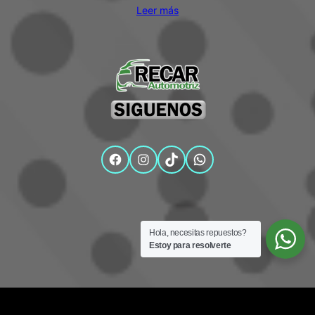
Leer más
Facebook
Instagram
TikTok
WhatsApp
Hola, necesitas repuestos?
Estoy para resolverte