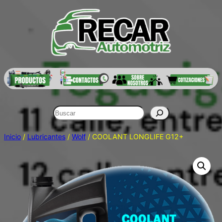
Saltar
al
contenido
Buscar
Inicio
/
Lubricantes
/
Wolf
/ COOLANT LONGLIFE G12+