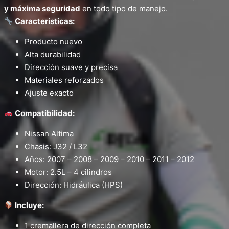
y máxima seguridad
en todo tipo de manejo.
Características:
Producto nuevo
Alta durabilidad
Dirección suave y precisa
Materiales reforzados
Ajuste exacto
Compatibilidad:
Nissan Altima
Chasis: J32 / L32
Años: 2007 – 2008 – 2009 – 2010 – 2011 – 2012
Motor: 2.5L – 4 cilindros
Dirección: Hidráulica (HPS)
Incluye:
1 cremallera de dirección completa