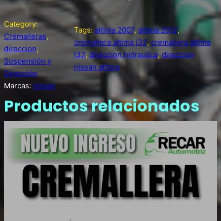
Category:
Tags:
altima 2007
, 
altima 2012
, 
Cremalleras
, 
cremallera altima j32
, 
cremallera altima
direccion
, 
l32
, 
direccion hidraulica
, 
direccion
Suspensión y
nissan altima
Dirección
Marcas:
nissan
Productos relacionados